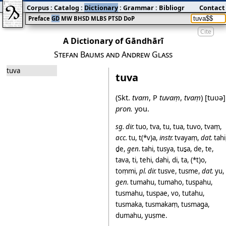
Corpus
:
Catalog
:
Dictionary
:
Grammar
:
Bibliography
Contact
:
Blog
Preface
GD
MW
BHSD
MLBS
PTSD
DoP
Cite
A Dictionary of Gāndhārī
Stefan Baums and Andrew Glass
tuva
tuva
(Skt.
tvam
, P
tuvaṃ
,
tvaṃ
)
[tuʋə]
pron.
you.
sg.
dir.
tuo
,
tva
,
tu
,
tua
,
tuvo
,
tvaṃ
,
acc.
tu
,
t(*v)a
,
instr.
tvayaṃ
,
dat.
tahi
ḏe
,
gen.
tahi
,
tusya
,
tus̱a
,
de
,
te
,
tava
,
ti
,
tehi
,
dahi
,
di
,
ta
,
(*t)o
,
toṃmi
,
pl.
dir.
tusve
,
tusme
,
dat.
yu
,
gen.
tumahu
,
tumaho
,
tuspahu
,
tusmahu
,
tuspae
,
vo
,
tutahu
,
tusmaka
,
tusmakaṃ
,
tusmag̱a
,
dumahu
,
yuṣme
.