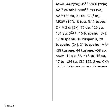
Anav
44
t(*e)
;
Av
v168
(*t)o
;
L
L1
Av
v4
tahi
;
Nird
r99
tva
;
L3
L2
Av
r30
tu
,
31
ta
,
32
(*te)
;
L6
MSū
r1CD.18
tua
,
5.12
tusve
;
B
Dhp
2
di
[2×],
75
de
,
126
yu
,
K
131
yu
;
SĀ
r16
tuspahu
[3×],
S1
17
tuspahu
,
18
tuspahu
,
20
tuspahu
[2×],
21
tuspahu
;
MĀ
S
r38
tuspae
,
44
tuspae
,
v58
vo
;
Anav
14
ḏe
;
SĀ
r3
tu
,
16
tu
,
S
S5
17
tu
,
v24
tu
;
CKI 155
,
2
vo
;
CK
168
,
a2
de
;
unlinked
uo5
tusya
,
7
tumahu
;
CKD 27
,
cr1
tahi
;
CKD 34
,
o5
tusmahu
,
6
tusmahu
;
CKD 46
,
uo3
tuo
;
CK
52
,
cr1
tumahu
;
CKD 57
,
o3
tusmaka
;
CKD 62
,
co1
tumahu
CKD 63
,
uo2
tu
,
4
tuo
;
CKD 83
,
cr1
tuo
[2×],
2
tu(*o)
,
4
tumah
1 result