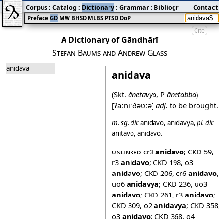
Corpus
:
Catalog
:
Dictionary
:
Grammar
:
Bibliography
Contact
:
Blog
Preface
GD
MW
BHSD
MLBS
PTSD
DoP
Cite
A Dictionary of Gāndhārī
Stefan Baums and Andrew Glass
anidava
anidava
(Skt.
ānetavya
, P
ānetabba
)
[ʔaːniːðəʋːə]
adj.
to be brought.
m.
sg.
dir.
anidavo
,
anidavya
,
pl.
dir.
anitavo
,
anidavo
.
unlinked
cr3
anidavo
;
CKD 59
,
r3
anidavo
;
CKD 198
,
o3
anidavo
;
CKD 206
,
cr6
anidavo
,
uo6
anidavya
;
CKD 236
,
uo3
anidavo
;
CKD 261
,
r3
anidavo
;
CKD 309
,
o2
anidavya
;
CKD 358
o3
anidavo
;
CKD 368
,
o4