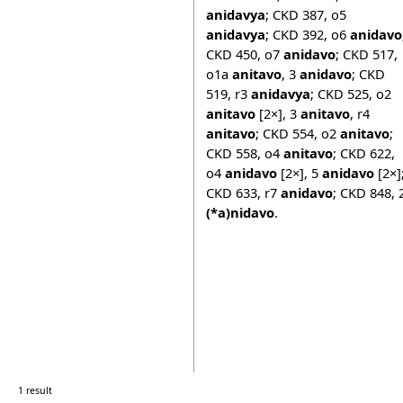
anidavya
;
CKD 387
,
o5
anidavya
;
CKD 392
,
o6
anidavo
CKD 450
,
o7
anidavo
;
CKD 517
,
o1a
anitavo
,
3
anidavo
;
CKD
519
,
r3
anidavya
;
CKD 525
,
o2
anitavo
[2×],
3
anitavo
,
r4
anitavo
;
CKD 554
,
o2
anitavo
;
CKD 558
,
o4
anitavo
;
CKD 622
,
o4
anidavo
[2×],
5
anidavo
[2×]
CKD 633
,
r7
anidavo
;
CKD 848
,
(*a)nidavo
.
1 result