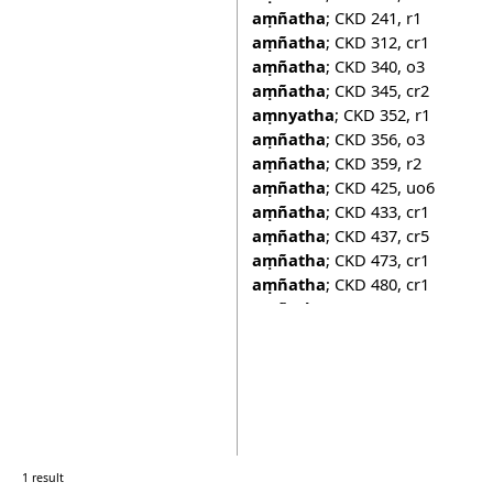
aṃñatha
;
CKD 241
,
r1
aṃñatha
;
CKD 312
,
cr1
aṃñatha
;
CKD 340
,
o3
aṃñatha
;
CKD 345
,
cr2
aṃnyatha
;
CKD 352
,
r1
aṃñatha
;
CKD 356
,
o3
aṃñatha
;
CKD 359
,
r2
aṃñatha
;
CKD 425
,
uo6
aṃñatha
;
CKD 433
,
cr1
aṃñatha
;
CKD 437
,
cr5
aṃñatha
;
CKD 473
,
cr1
aṃñatha
;
CKD 480
,
cr1
aṃñatha
;
CKD 482
,
cr2
aṃñatha
;
CKD 502
,
o5
aṃñatha
;
CKD 562
,
uo3
aṃñatha
;
CKD 591
,
cr1
aṃñatha
;
CKD 606
,
o3
aṃñatha
;
CKD 719
,
o4
aṃñatha
;
CKD 729
,
r1
aṃñatha
;
CKD 815
,
B2
1 result