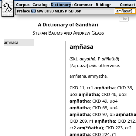
Corpus
:
Catalog
:
Dictionary
:
Grammar
:
Bibliography
Contact
:
Blog
Preface
GD
MW
BHSD
MLBS
PTSD
DoP
Cite
A Dictionary of Gāndhārī
Stefan Baums and Andrew Glass
aṃñasa
aṃñasa
(Skt.
anyathā
, P
aññathā
)
[ʔəɲːəzə]
adv.
otherwise.
aṃñatha
,
aṃnyatha
.
CKD 11
,
cr1
aṃñatha
;
CKD 33
,
uo3
aṃñatha
;
CKD 46
,
uo3
aṃñatha
;
CKD 49
,
uo4
aṃñatha
;
CKD 68
,
uo4
aṃñatha
;
CKD 97
,
o5
aṃñath
CKD 209
,
r1
aṃñatha
;
CKD 212
,
cr2
aṃ(*ñatha)
;
CKD 223
,
cr2
aṃñatha
;
CKD 224
,
r1