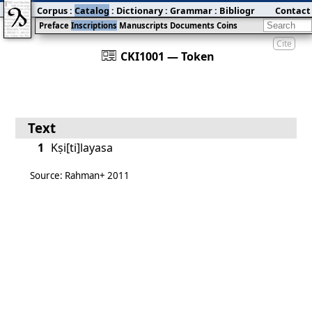
Corpus
:
Catalog
:
Dictionary
:
Grammar
:
Bibliography
Contact
:
Blog
Preface
Inscriptions
Manuscripts
Documents
Coins
Cite
󰀀
CKI1001 — Token