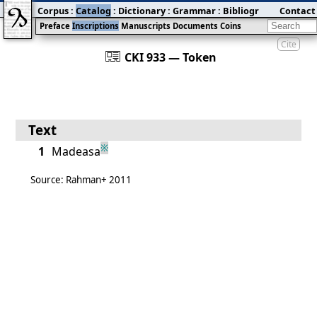
Corpus
:
Catalog
:
Dictionary
:
Grammar
:
Bibliography
Contact
:
Blog
Preface
Inscriptions
Manuscripts
Documents
Coins
Cite
󰀀
CKI 933 — Token