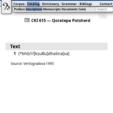
Corpus
:
Catalog
:
Dictionary
:
Grammar
:
Bibliography
Contact
:
Blog
Preface
Inscriptions
Manuscripts
Documents
Coins
Cite
󰀀
CKI 615 — Qoratepa Potsherd