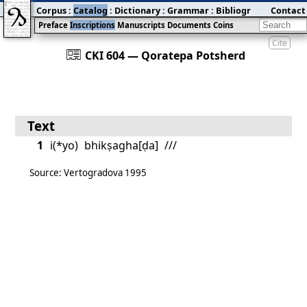
Corpus
:
Catalog
:
Dictionary
:
Grammar
:
Bibliography
Contact
:
Blog
Preface
Inscriptions
Manuscripts
Documents
Coins
Cite
󰀀
CKI 604 — Qoratepa Potsherd