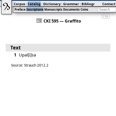
Corpus
:
Catalog
:
Dictionary
:
Grammar
:
Bibliography
Contact
:
Blog
Preface
Inscriptions
Manuscripts
Documents
Coins
Cite
󰀀
CKI 595 — Graffito