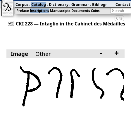
Corpus
:
Catalog
:
Dictionary
:
Grammar
:
Bibliography
Contact
:
Blog
Preface
Inscriptions
Manuscripts
Documents
Coins
Cite
󰀀
CKI 228 — Intaglio in the Cabinet des Médailles