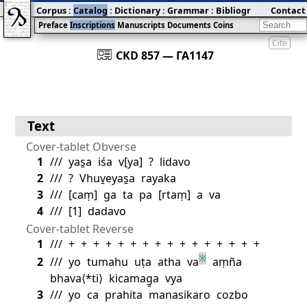
Corpus
:
Catalog
:
Dictionary
:
Grammar
:
Bibliography
Contact
:
Blog
Preface
Inscriptions
Manuscripts
Documents
Coins
Cite
󰀀
CKD 857 — ГА1147