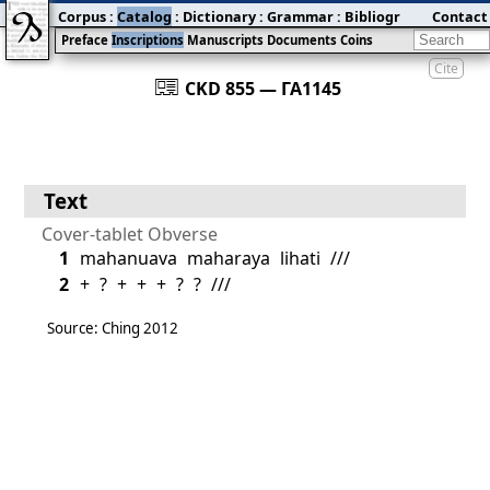
Corpus
:
Catalog
:
Dictionary
:
Grammar
:
Bibliography
Contact
:
Blog
Preface
Inscriptions
Manuscripts
Documents
Coins
Cite
󰀀
CKD 855 — ГА1145